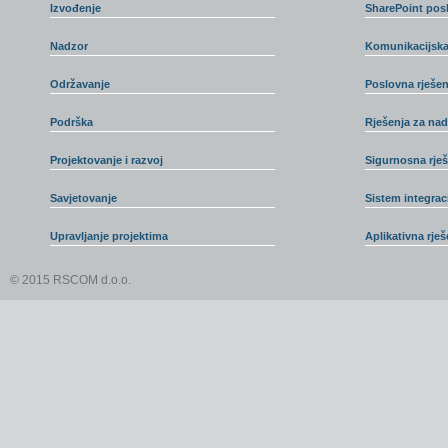
Izvođenje
SharePoint posl
Nadzor
Komunikacijska
Održavanje
Poslovna rješen
Podrška
Rješenja za na
Projektovanje i razvoj
Sigurnosna rješ
Savjetovanje
Sistem integraci
Upravljanje projektima
Aplikativna rješ
© 2015 RSCOM d.o.o.