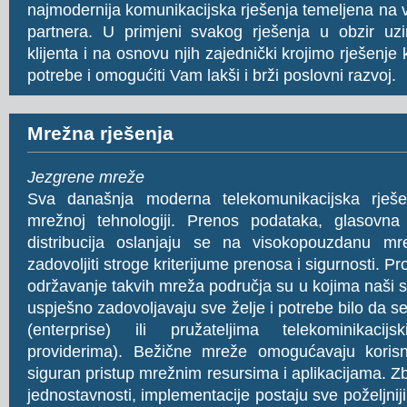
najmodernija komunikacijska rješenja temeljena na 
partnera. U primjeni svakog rješenja u obzir uz
klijenta i na osnovu njih zajednički krojimo rješenje 
potrebe i omogućiti Vam lakši i brži poslovni razvoj.
Mrežna rješenja
Jezgrene mreže
Sva današnja moderna telekomunikacijska rješ
mrežnoj tehnologiji. Prenos podataka, glasovna
distribucija oslanjaju se na visokopouzdanu m
zadovoljiti stroge kriterijume prenosa i sigurnosti. Pro
održavanje takvih mreža područja su u kojima naši st
uspješno zadovoljavaju sve želje i potrebe bilo da s
(enterprise) ili pružateljima telekominikacij
providerima). Bežične mreže omogućavaju koris
siguran pristup mrežnim resursima i aplikacijama. Zbo
jednostavnosti, implementacije postaju sve poželjni